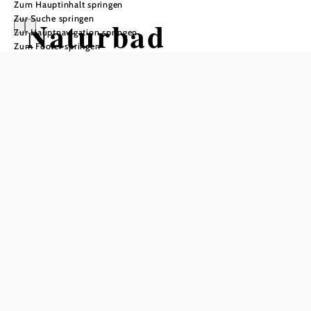
Zum Hauptinhalt springen
Zur Suche springen
Naturbad
Zur Hauptnavigation springen
Zum Footer springen
Allhartsberg
Empfohlener Zeitraum
J
F
M
A
M
J
J
A
S
O
N
D
In Merkliste speichern
Das Naturbad Allhartsberg liegt in einem ehemaligen