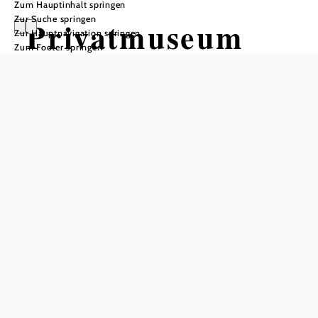
Zum Hauptinhalt springen
Zur Suche springen
Privatmuseum
Zur Hauptnavigation springen
Zum Footer springen
Karl Teufel
Öffnungszeiten
jeden Donnerstag von 14-16 Uhr oder nach telefonischer
Vereinbarung
In Merkliste speichern
Öffnungszeiten ganzjährig gegen Voranmeldung