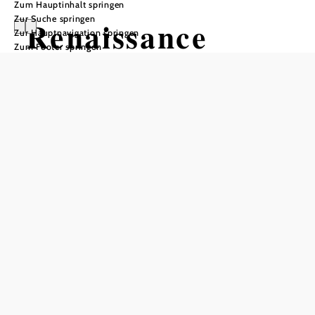
Zum Hauptinhalt springen
Zur Suche springen
Renaissance
Zur Hauptnavigation springen
Zum Footer springen
Schloss
Schallaburg
Öffnungszeiten
Die neue Schallaburg-Ausstellung
"80er - Grenzen waren gestern." ist von 11. April bis 5.
November 2026 zu besichtigen!
Empfohlener Zeitraum