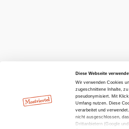
Haben Sie Fragen? Wir helfen Ihnen gerne w
+43 7482 20444
info@mostviertel.at
Öffnungszeiten und Kontakt
Zu den Urlaubsangeboten
Webcams
Kontakt
B2B-Partner
Schullandwoc
Offene Stellen
Team
LEADER
Datenschutz
Barrierefreiheit
Haftung
Diese Webseite verwende
Wir verwenden Cookies um 
Copyright © Mostviertel Tourismus GmbH
zugeschnittene Inhalte, zu
pseudonymisiert. Mit Klic
Umfang nutzen. Diese Cook
verarbeitet und verwendet
nicht ausgeschlossen, da
Drittanbietern (Google und 