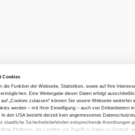
eiter.
Newsletter 
Gutscheine 
hen
Gruppenreisen
Presse
sausschluss
Impressum
t Cookies
die Funktion der Webseite, Statistiken, sowie auf Ihre Interess
 ermöglichen. Eine Weitergabe dieser Daten erfolgt ausschließli
k auf „Cookies zulassen“ können Sie unsere Webseite weiterhin i
ies werden – mit Ihrer Einwilligung – auch von Drittanbietern i
. In den USA besteht derzeit kein angemessenes Datenschutzniv
ss staatliche Sicherheitsbehörden entsprechende Anordnungen 
Meta Platforms, Inc.) treffen, um Zugriff zu Daten zu Kontroll- u