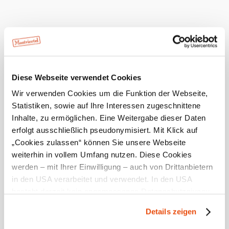
Morgen, 08.08.2026
19° bis 27°
bewölkt
Windgeschwindigkeit
1,9 km/h
Diese Webseite verwendet Cookies
Umgebung erkunden
Wir verwenden Cookies um die Funktion der Webseite,
Statistiken, sowie auf Ihre Interessen zugeschnittene
Ausflugsziele, Hotels, Touren und mehr
Inhalte, zu ermöglichen. Eine Weitergabe dieser Daten
Suchradius
10 km
20 km
erfolgt ausschließlich pseudonymisiert. Mit Klick auf
„Cookies zulassen“ können Sie unsere Webseite
weiterhin in vollem Umfang nutzen. Diese Cookies
werden – mit Ihrer Einwilligung – auch von Drittanbietern
in den USA verarbeitet und verwendet. In den USA
besteht derzeit kein angemessenes Datenschutzniveau,
und es ist nicht ausgeschlossen, dass staatliche
Mostviertel Tourismus Urlaubsservice
Details zeigen
Sicherheitsbehörden entsprechende Anordnungen
Haben Sie Fragen? Wir helfen Ihnen gerne weiter.
gegenüber den Drittanbietern (Google und Meta