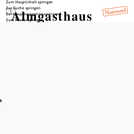
Zum Hauptinhalt springen
Zur Suche springen
Almgasthaus
Zur Hauptnavigation springen
Zum Footer springen
Billensteiner
In Merkliste speichern
In der Mitte des Muckenkogel-Massivs, Anfahrt mit dem
PKW möglich.
Das aktuelle Wetter in Lilienfeld
e
Heute, 07.08.2026
20° bis 28°
bewölkt
Windgeschwindigkeit
2,4 km/h