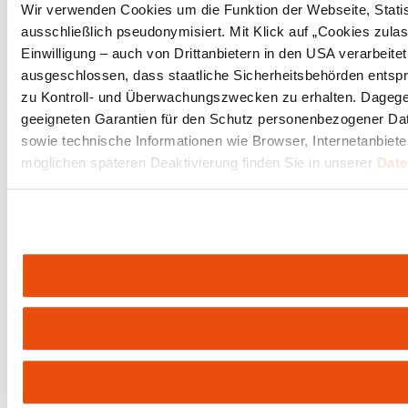
Wir verwenden Cookies um die Funktion der Webseite, Statist
ausschließlich pseudonymisiert. Mit Klick auf „Cookies zul
Einwilligung – auch von Drittanbietern in den USA verarbeit
ausgeschlossen, dass staatliche Sicherheitsbehörden entspr
zu Kontroll- und Überwachungszwecken zu erhalten. Dageg
geeigneten Garantien für den Schutz personenbezogener Date
sowie technische Informationen wie Browser, Internetanbiete
möglichen späteren Deaktivierung finden Sie in unserer
Date