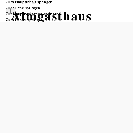
Zum Hauptinhalt springen
Zur Suche springen
Almgasthaus
Zur Hauptnavigation springen
Zum Footer springen
Rehberg
Öffnungszeiten
vom 01.05. bis zum 15.11.
Montag
10:00 - 21:00 Uhr
Dienstag
10:00 - 21:00 Uhr
Freitag
10:00 - 21:00 Uhr
Samstag
10:00 - 21:00 Uhr
Sonntag
10:00 - 21:00 Uhr
Feiertag
10:00 - 21:00 Uhr
vom 24.12. bis zum 31.03.
Montag
10:00 - 21:00 Uhr