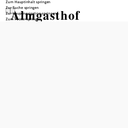
Zum Hauptinhalt springen
Zur Suche springen
Almgasthof
Zur Hauptnavigation springen
Zum Footer springen
Klosteralm
Tisch telefonisch reservieren
Ruhezeiten
Montag