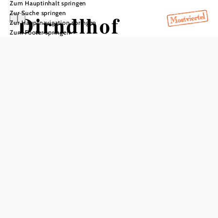
Zum Hauptinhalt springen
Zur Suche springen
Dirndlhof
Zur Hauptnavigation springen
Zum Footer springen
In Merkliste speichern
Cafe und Eisdiele im Ortskern von Kirchberg an der
Pielach, wo schmackhafter Kaffee zahlreiche Gäste ins
Lokal lockt.
Sonnenstrahlen können im Gastgarten getankt werden. Bis
zu 20 Personen können das einzigartige Ambiente im
urigen Kaminstüberl genießen. Der Saal bietet für
Veranstaltungen ausreichend Platz.
Gratis WLAN, zentrale Lage in Kirchberg.
Tipp:
Das aktuelle Wetter in Kirchberg an