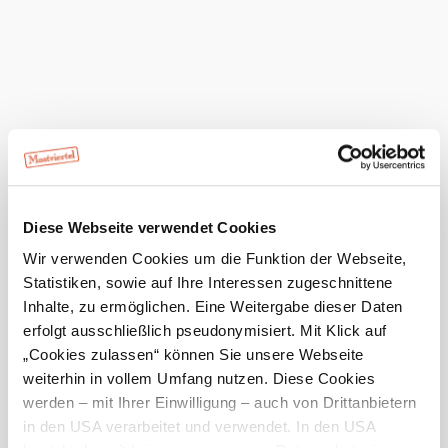
der Pielach
Heute, 10.08.2026
22° bis 32°
hauptsächlich klar
Windgeschwindigkeit
2,0 km/h
Morgen, 11.08.2026
21° bis 30°
bewölkt
Diese Webseite verwendet Cookies
Windgeschwindigkeit
2,1 km/h
Wir verwenden Cookies um die Funktion der Webseite,
Statistiken, sowie auf Ihre Interessen zugeschnittene
Umgebung erkunden
Inhalte, zu ermöglichen. Eine Weitergabe dieser Daten
erfolgt ausschließlich pseudonymisiert. Mit Klick auf
Ausflugsziele, Hotels, Touren und mehr
„Cookies zulassen“ können Sie unsere Webseite
Suchradius
weiterhin in vollem Umfang nutzen. Diese Cookies
10 km
20 km
werden – mit Ihrer Einwilligung – auch von Drittanbietern
in den USA verarbeitet und verwendet. In den USA
null