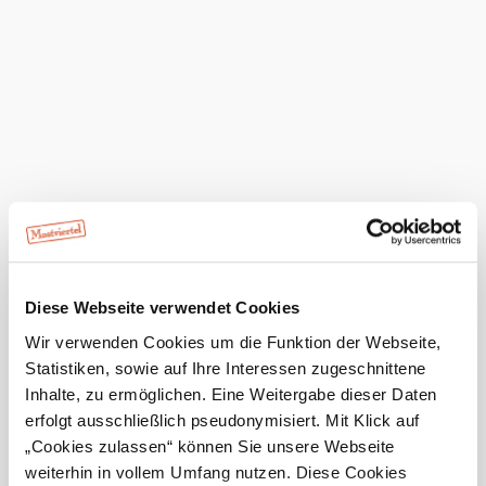
Bei uns finden Sie auch
unser Dorflodn
Infrastruktur
mehr erfahren
Das aktuelle Wetter in Loich
Heute, 09.08.2026
23° bis 30°
bewölkt
Windgeschwindigkeit
2,0 km/h
Diese Webseite verwendet Cookies
Morgen, 10.08.2026
20° bis 32°
Wir verwenden Cookies um die Funktion der Webseite,
bewölkt
Statistiken, sowie auf Ihre Interessen zugeschnittene
Windgeschwindigkeit
2,2 km/h
Inhalte, zu ermöglichen. Eine Weitergabe dieser Daten
erfolgt ausschließlich pseudonymisiert. Mit Klick auf
Umgebung erkunden
„Cookies zulassen“ können Sie unsere Webseite
weiterhin in vollem Umfang nutzen. Diese Cookies