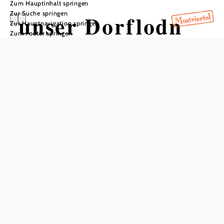
Zum Hauptinhalt springen
Zur Suche springen
unser Dorflodn
Zur Hauptnavigation springen
Zum Footer springen
In Merkliste speichern
Ein kleiner Kaufladen mit allen Produkten des täglichen
Lebens. Besonderer Augenmerk wird auf regionale
Produkte und Handwerk gelegt.
Ergänzt wird das Geschäft durch eine Postpartnerstelle,
einen Geldautomaten und eine kleine Kaffeeecke. Bei
schönem Wetter kann die Jause oder der Kaffee auch auf
der Terrasse genossen werden.
Das Team rund um unseren Dorflodn freut sich auf euer
Kommen.