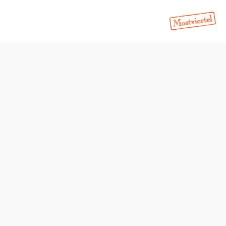
Öffnungszeiten
vom 01.01. bis zum 31.12.
Donnerstag
16:00 - 00:00 Uhr
Freitag
16:00 - 00:00 Uhr
Samstag
11:00 - 00:00 Uhr
Sonntag
11:00 - 15:00 Uhr
Tisch telefonisch reservieren