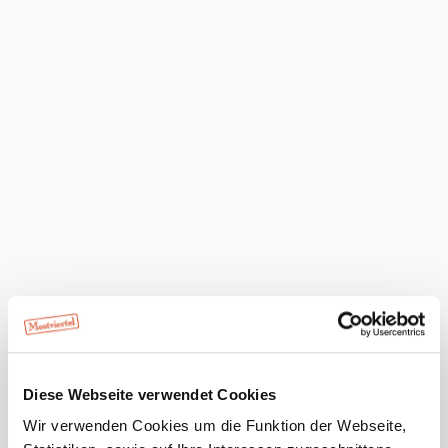
Dieser
Betrieb ist
ausgezeichnet
...
Ausstattung
Terrasse/Gastgarten
Bei uns finden Sie auch
Gasthaus Hundsmühle
Unterkunft
mehr erfahren
Das aktuelle Wetter in Seitenstetten
Diese Webseite verwendet Cookies
Heute, 09.08.2026
21° bis 30°
Wir verwenden Cookies um die Funktion der Webseite,