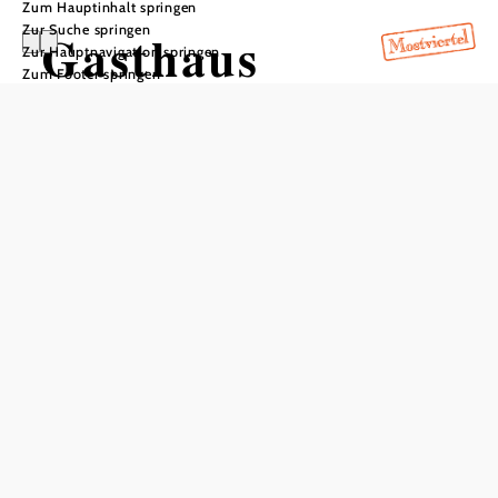
Zum Hauptinhalt springen
Zur Suche springen
Gasthaus
Zur Hauptnavigation springen
Zum Footer springen
Hundsmühle
In Merkliste speichern
Seit 1525 ist die Hundsmühle ein Ort der Einkehr und
Geselligkeit, seit 1933 im Besitz der Familie Sindhuber.
Auf der Menükarte findet man herzhafte Hausmannskost.
Besonders beliebt sind die Schnitzel und das traditionelle
„Bratlschießen“, wo gerne auf der Stockbahn um die
anschließende Jause gespielt wird. Das barrierefreie Haus
eignet sich für Feiern aller Art. Wer lieber zu Hause feiert,
kann das Cateringservice in Anspruch nehmen.