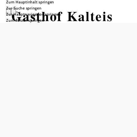
Zum Hauptinhalt springen
Zur Suche springen
Gasthof Kalteis
Zur Hauptnavigation springen
Zum Footer springen
Öffnungszeiten
vom 26.02. bis zum 31.12.
Donnerstag
09:00 - 00:00 Uhr
Freitag
09:00 - 00:00 Uhr
Samstag
09:00 - 00:00 Uhr
Sonntag
09:00 - 22:00 Uhr
Tisch telefonisch reservieren
Öffnungszeiten Küche
Montag 11:30 - 14:00 Uhr und 17:00 - 21:00 Uhr (Juni bis
August)
Donnerstag-Samstag 11:30 - 14:00 und 17:00 - 21:00