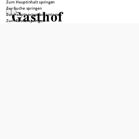
Zum Hauptinhalt springen
Zur Suche springen
Gasthof
Zur Hauptnavigation springen
Zum Footer springen
Lichtensteg
Öffnungszeiten
vom 01.01. bis zum 31.12.
Montag
09:00 - 20:00 Uhr
Freitag
09:00 - 20:00 Uhr
Samstag
09:00 - 20:00 Uhr
Sonntag
09:00 - 20:00 Uhr
Tisch telefonisch reservieren
Öffnungszeiten Küche