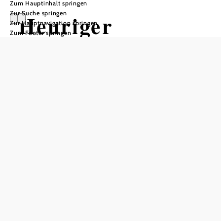
Zum Hauptinhalt springen
Zur Suche springen
Heuriger
Zur Hauptnavigation springen
Zum Footer springen
Winzerhof
Keiblinger
Öffnungszeiten
Tisch telefonisch reservieren
nach telefonischer Voranmeldung