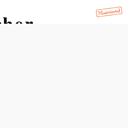
cher
Öffnungszeiten
Tisch telefonisch reservieren
Unsere Termine und Öffnungszeiten finden Sie unter
www.moderbacher.at