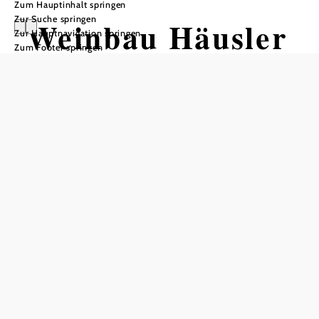
Zum Hauptinhalt springen
Zur Suche springen
Weinbau Häusler
Zur Hauptnavigation springen
Zum Footer springen
Öffnungszeiten
vom 01.01. bis zum 31.12.
Feiertag
16:00 - 18:00 Uhr
Tisch telefonisch reservieren
In Merkliste speichern
Hasendorf liegt im Dreieck der Bezirksstädte Krems/Tulln/St.
Pölten (je ca 20 km) Entfernung etwas versteckt in einem
kleinen Tal nächst dem Tullner Feld.