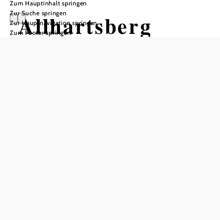
Zum Hauptinhalt springen
Zur Suche springen
Allhartsberg
Zur Hauptnavigation springen
Zum Footer springen
Öffnungszeiten
Montag
08:00 - 11:00 Uhr
14:00 - 18:00 Uhr
Dienstag
Mittwoch
Donnerstag
08:00 - 11:00 Uhr
14:00 - 16:00 Uhr
Freitag
geschlossen
Samstag
geschlossen
Sonntag
geschlossen
Sprechstunden des Bürgermeisters
Montag: 16.00 - 18.00 Uhr