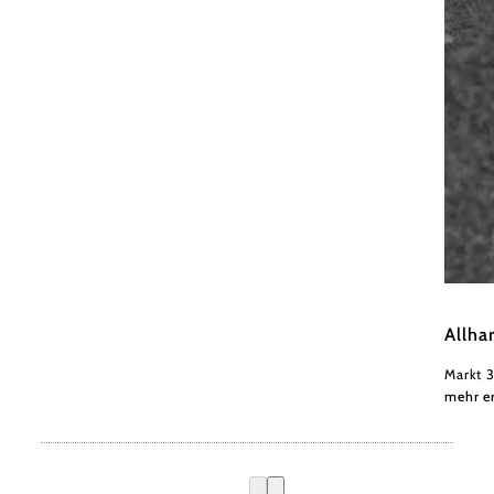
Mostst
Allha
Markt 3
mehr e