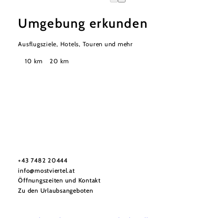
Umgebung erkunden
Ausflugsziele, Hotels, Touren und mehr
Suchradius
10 km
20 km
Mostviertel Tourismus Urlaubsservice
Haben Sie Fragen? Wir helfen Ihnen gerne weiter.
+43 7482 20444
info@mostviertel.at
Öffnungszeiten und Kontakt
Zu den Urlaubsangeboten