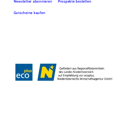
Newsletter abonnieren
Prospekte bestellen
Gutscheine kaufen
Webcams
Kontakt
B2B-Partner
Schullandwochen
Gruppenreisen
Presse
Offene Stellen
Team
LEADER
Datenschutz
Barrierefreiheit
Haftungsausschluss
Impressum
Copyright © Mostviertel Tourismus GmbH