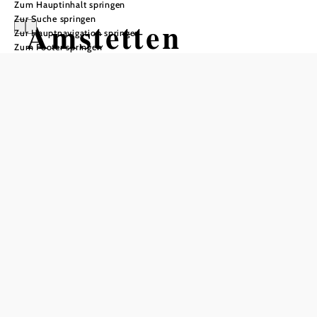
Zum Hauptinhalt springen
Zur Suche springen
Amstetten
Zur Hauptnavigation springen
Zum Footer springen
Öffnungszeiten
Mo - Fr 8 - 17 Uhr / Sa 9 - 12 Uhr
In Merkliste speichern
Der Slogan "Amstetten - Pulsschlag des Mostviertels"
kommt nicht von irgendwo: Denn Amstetten ist nicht nur
die Bezirksstadt des westlichen Niederösterreichs sowie
das Verwaltungs- und Wirtschaftszentrum des
Alpenvorlandes und des Mostviertels. Vielmehr ist