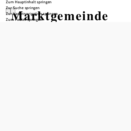
Zum Hauptinhalt springen
Zur Suche springen
Marktgemeinde
Zur Hauptnavigation springen
Zum Footer springen
Blindenmarkt
In Merkliste speichern
Die Moststraßen-Gemeinde Blindenmarkt liegt im Tal der
Ybbs rund acht Kilometer östlich von Amstetten und
verfügt über eine hervorragende Anbindung an die
Westautobahn (A1). Die ideale Lage und Nähe zu
Amstetten macht Blindenmarkt auch für Touristen
besonders interessant.
Ein beliebtes Ausflugsziel an heißen Sommertagen sind die
drei Auseen im Blindenmarkter Auseengebiet, die mit
bester Wasserqualität und einem vielfältigen