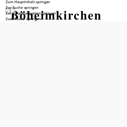
Zum Hauptinhalt springen
Zur Suche springen
Böheimkirchen
Zur Hauptnavigation springen
Zum Footer springen
In Merkliste speichern
Lage am Rand des westlichen Wienerwald an der
Westbahn, Bahnhof, Park & Ride Parkplatz sowie
Direktanschluss an die Westautobahn. 21
Katastralgemeinden, Volks-, Neue Mittel- u. Musikschule,
3 Kindergärten, Banken, Rettung und Polizei, ca. 140
Betriebe, umfangreiches Angebot an
Einkaufsmöglichkeiten im Ort, Ärzte, Zahnärzte, Tierärzte,
Apotheke, Gasthöfe mit ca. 80 Betten
Böheimkirchen
Marktplatz 2