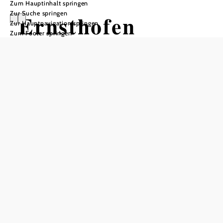
Zum Hauptinhalt springen
Zur Suche springen
Ernsthofen
Zur Hauptnavigation springen
Zum Footer springen
Öffnungszeiten
Montag
08:00 - 12:00 Uhr
Dienstag
08:00 - 12:00 Uhr
Mittwoch
08:00 - 12:00 Uhr
Donnerstag
08:00 - 12:00 Uhr
13:00 - 18:30 Uhr
Freitag
08:00 - 12:00 Uhr
Samstag
geschlossen
Sonntag
geschlossen