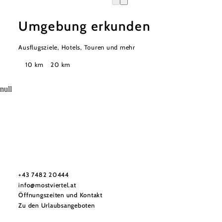
Umgebung erkunden
Ausflugsziele, Hotels, Touren und mehr
Suchradius
10 km
20 km
null
Mostviertel Tourismus Urlaubsservice
Haben Sie Fragen? Wir helfen Ihnen gerne weiter.
+43 7482 20444
info@mostviertel.at
Öffnungszeiten und Kontakt
Zu den Urlaubsangeboten