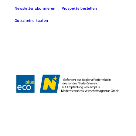
Newsletter abonnieren
Prospekte bestellen
Gutscheine kaufen
Webcams
Kontakt
B2B-Partner
Schullandwochen
Gruppenreisen
Presse
Offene Stellen
Team
LEADER
Datenschutz
Barrierefreiheit
Haftungsausschluss
Impressum
Copyright © Mostviertel Tourismus GmbH