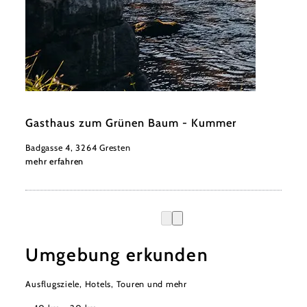
©
Niederösterreich Werbung/Daniela Führer
Gasthaus zum Grünen Baum - Kummer
Badgasse 4, 3264 Gresten
mehr erfahren
Umgebung erkunden
Ausflugsziele, Hotels, Touren und mehr
Suchradius