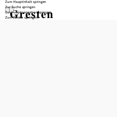
Zum Hauptinhalt springen
Zur Suche springen
Gresten
Zur Hauptnavigation springen
Zum Footer springen
Öffnungszeiten
Montag
08:00 - 12:00 Uhr
Dienstag
08:00 - 12:00 Uhr
Mittwoch
08:00 - 12:00 Uhr
Donnerstag
08:00 - 12:00 Uhr
Freitag
08:00 - 12:00 Uhr
13:00 - 16:00 Uhr
Samstag
geschlossen
Sonntag
geschlossen
Sprechstunde Bürgermeister:
Nach Voranmeldung unter: 07487/2310-0
Jeden Dienstag und Donnerstag von 14:30 Uhr - 16:30