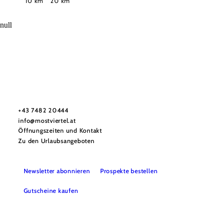
10 km
20 km
null
Mostviertel Tourismus Urlaubsservice
Haben Sie Fragen? Wir helfen Ihnen gerne weiter.
+43 7482 20444
info@mostviertel.at
Öffnungszeiten und Kontakt
Zu den Urlaubsangeboten
Newsletter abonnieren
Prospekte bestellen
Gutscheine kaufen
Webcams
Kontakt
B2B-Partner
Schullandwochen
Gruppenreisen