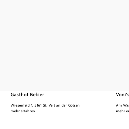
Gasthof Bekier
Voni'
Wiesenfeld 1, 3161 St. Veit an der Gölsen
Am Was
mehr erfahren
mehr e