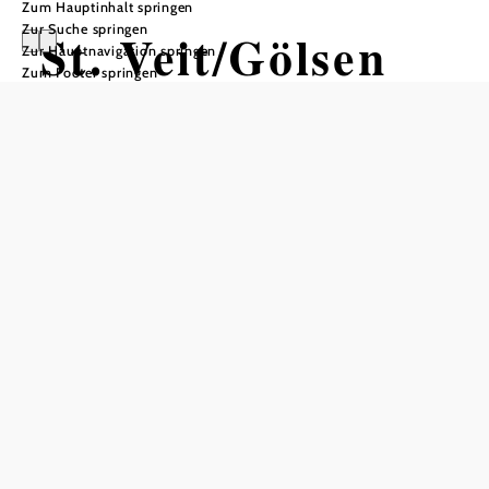
Zum Hauptinhalt springen
Zur Suche springen
St. Veit/Gölsen
Zur Hauptnavigation springen
Zum Footer springen
Öffnungszeiten
Montag
08:00 - 18:00 Uhr
Dienstag
08:00 - 14:00 Uhr
Mittwoch
08:00 - 14:00 Uhr
Donnerstag
08:00 - 14:00 Uhr
Freitag
08:00 - 12:00 Uhr
Samstag
geschlossen
Sonntag
geschlossen
In Merkliste speichern