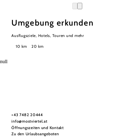
Umgebung erkunden
Ausflugsziele, Hotels, Touren und mehr
Suchradius
10 km
20 km
null
Mostviertel Tourismus Urlaubsservice
Haben Sie Fragen? Wir helfen Ihnen gerne weiter.
+43 7482 20444
info@mostviertel.at
Öffnungszeiten und Kontakt
Zu den Urlaubsangeboten