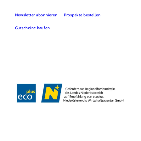
Newsletter abonnieren
Prospekte bestellen
Gutscheine kaufen
Webcams
Kontakt
B2B-Partner
Schullandwochen
Gruppenreisen
Presse
Offene Stellen
Team
LEADER
Datenschutz
Barrierefreiheit
Haftungsausschluss
Impressum
Copyright © Mostviertel Tourismus GmbH