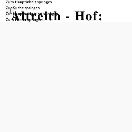
Zum Hauptinhalt springen
Zur Suche springen
Altreith - Hof:
Zur Hauptnavigation springen
Zum Footer springen
Alpakawandern
und Hofladen
Öffnungszeiten
Hofladen Dienstags und Donnerstags von 10:00-12:00 und
14:00-16:00 Uhr,
Wanderungen nach Vereinbarung