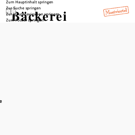
Zum Hauptinhalt springen
Zur Suche springen
Bäckerei
Zur Hauptnavigation springen
Zum Footer springen
Penzenauer
In Merkliste speichern
Beim Ausflug nach Rabenstein an der Pielach darf die
süße Pause und Jause nicht fehlen - am liebsten natürlich in
e
der Bäckerei von Martin Penzenauer. Direkt am Marktplatz
serviert das freundliche Team den Gästen Mehlspeisen und
frische Snacks.
Das aktuelle Wetter in Rabenstein an
der Pielach