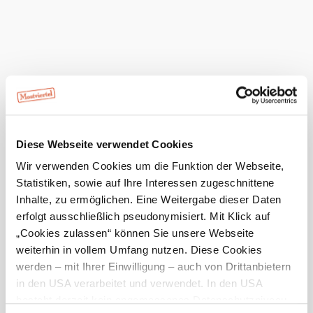
Heute, 07.08.2026
21° bis 30°
bewölkt
Windgeschwindigkeit
2,3 km/h
Morgen, 08.08.2026
20° bis 29°
bewölkt
Diese Webseite verwendet Cookies
Windgeschwindigkeit
2,9 km/h
Wir verwenden Cookies um die Funktion der Webseite,
Statistiken, sowie auf Ihre Interessen zugeschnittene
Umgebung erkunden
Inhalte, zu ermöglichen. Eine Weitergabe dieser Daten
erfolgt ausschließlich pseudonymisiert. Mit Klick auf
Ausflugsziele, Hotels, Touren und mehr
„Cookies zulassen“ können Sie unsere Webseite
Suchradius
10 km
20 km
weiterhin in vollem Umfang nutzen. Diese Cookies
werden – mit Ihrer Einwilligung – auch von Drittanbietern
in den USA verarbeitet und verwendet. In den USA
besteht derzeit kein angemessenes Datenschutzniveau,