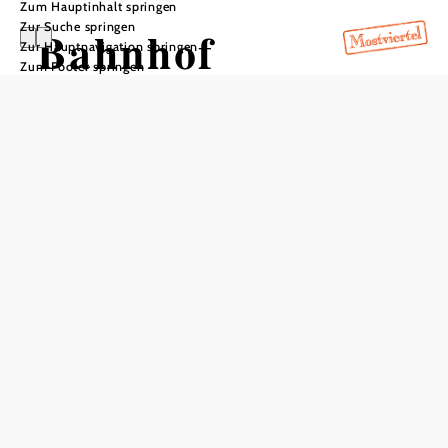
Zum Hauptinhalt springen
Zur Suche springen
Bahnhof
Zur Hauptnavigation springen
Zum Footer springen
Mitterbach
In Merkliste speichern
Der Bahnhof Mitterbach zählt zu den Bergstrecken-
Haltestellen der Mariazellerbahn – und ist gleichzeitig der
letzte Stopp vor der Wallfahrer-Endstation Mariazell. Dank
der direkten Lage im Naturpark Ötscher-Tormäuer lassen
sich von Mitterbach aus ganz leicht die schönsten
Ausflugsziele erwandern und entdecken.
Mitterbach: Vom Bahnhof auf den
Berg