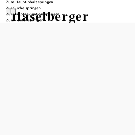
Zum Hauptinhalt springen
Zur Suche springen
Haselberger
Zur Hauptnavigation springen
Zum Footer springen
Most
Öffnungszeiten
jederzeit nach telefonischer Vereinbarung
In Merkliste speichern
Bei Familie Haselberger steht der Baum im Zentrum. Die
Birnenbäume, die oft hunderte Jahre alt sind, werden als
großer Schatz betrachtet. Die Familie achtet auf den