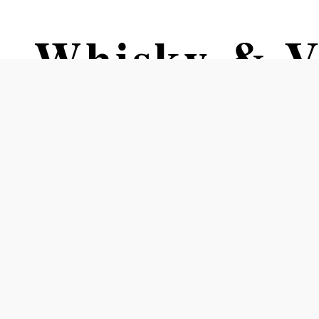
 - Whisky & 
e