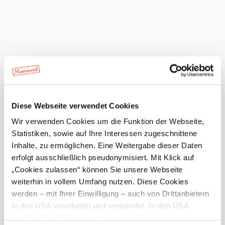
Heute, 07.08.2026
16° bis 24°
leichter Regenschauer
Windgeschwindigkeit
2,4 km/h
Morgen, 08.08.2026
16° bis 22°
leichter Regenschauer
Diese Webseite verwendet Cookies
Windgeschwindigkeit
1,3 km/h
Wir verwenden Cookies um die Funktion der Webseite,
Statistiken, sowie auf Ihre Interessen zugeschnittene
Umgebung erkunden
Inhalte, zu ermöglichen. Eine Weitergabe dieser Daten
erfolgt ausschließlich pseudonymisiert. Mit Klick auf
Ausflugsziele, Hotels, Touren und mehr
„Cookies zulassen“ können Sie unsere Webseite
weiterhin in vollem Umfang nutzen. Diese Cookies
Suchradius
10 km
20 km
werden – mit Ihrer Einwilligung – auch von Drittanbietern
in den USA verarbeitet und verwendet. In den USA
besteht derzeit kein angemessenes Datenschutzniveau,