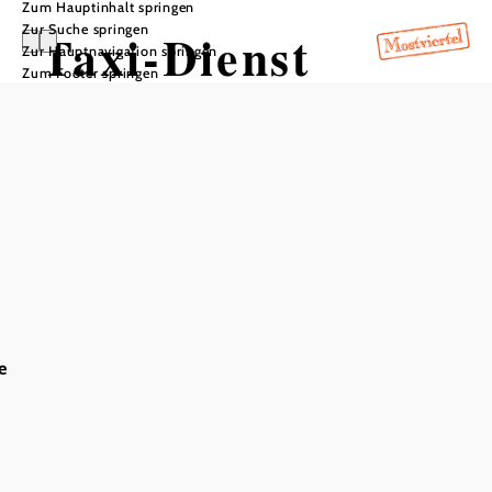
Zum Hauptinhalt springen
Zur Suche springen
Taxi-Dienst
Zur Hauptnavigation springen
Zum Footer springen
Schwarzenbach/
Pielach
In Merkliste speichern
Taxi-Dienst steht von Anfang Mai bis Ende September
e
von 7.30 – 19.30 Uhr
von Bahnhof Schwarzenbach nach Ort Schwarzenbach
Anmeldung am Vortag: 0664/1033015
Fahrpreis: 5 Euro pro Person und Fahrt
Das aktuelle Wetter in Brunnrotte