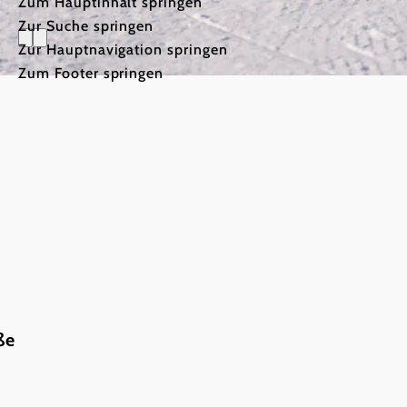
Zum Hauptinhalt springen
Zur Suche springen
Zur Hauptnavigation springen
Zum Footer springen
Kleine, fe
©
© Gerald Demolsky
Wahre
ße
Geheimtipps: