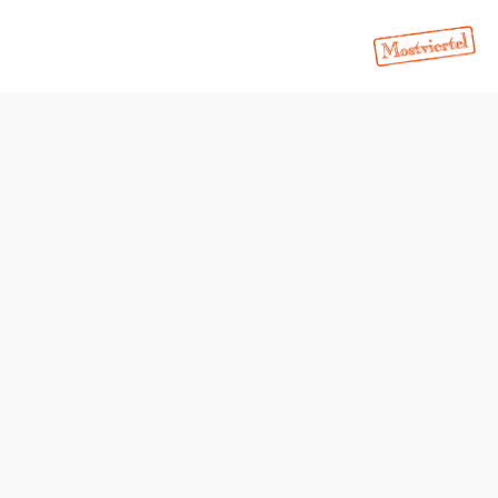
t
Schwierigkeit: mittel
Distanz: 24,42 km
Dauer: 1:15 h
Aufstieg: 496 Hm
Abstieg: 496 Hm