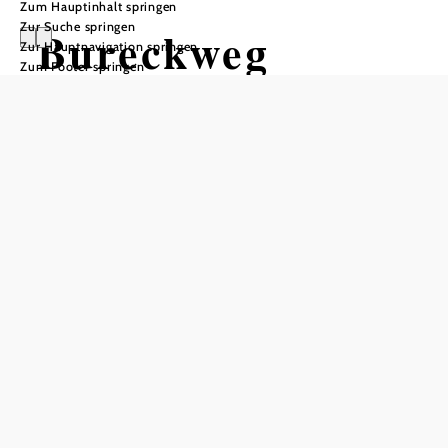
Zum Hauptinhalt springen
Zur Suche springen
Bureckweg
Zur Hauptnavigation springen
Zum Footer springen
Wandertour ausgehend von
Ortszentrum Opponitz
Schwierigkeit: leicht
Distanz: 3,35 km
Dauer: 1:00 h
Aufstieg: 79 Hm
Abstieg: 76 Hm
In Merkliste speichern