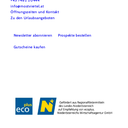
+43 7482 20444
info@mostviertel.at
Öffnungszeiten und Kontakt
Zu den Urlaubsangeboten
Newsletter abonnieren
Prospekte bestellen
Gutscheine kaufen
Webcams
Kontakt
B2B-Partner
Schullandwochen
Gruppenreisen
Presse
Offene Stellen
Team
LEADER
Datenschutz
Barrierefreiheit
Haftungsausschluss
Impressum