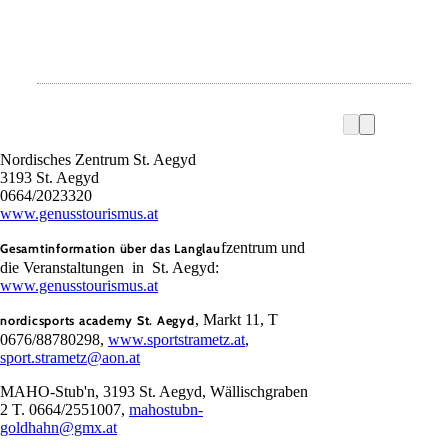
Nordisches Zentrum St. Aegyd
3193 St. Aegyd
0664/2023320
www.genusstourismus.at
fzentrum und
Gesamtinformation über das Langlau
die Veranstaltungen in St. Aegyd:
www.genusstourismus.at
, Markt 11, T
nordicsports academy St. Aegyd
0676/88780298,
www.sportstrametz.at
,
sport.strametz@aon.at
MAHO-Stub'n, 3193 St. Aegyd, Wällischgraben
2 T. 0664/2551007,
mahostubn-
goldhahn@gmx.at