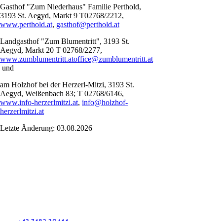
Gasthof "Zum Niederhaus" Familie Perthold,
3193 St. Aegyd, Markt 9 T02768/2212,
www.perthold.at
,
gasthof@perthold.at
Landgasthof "Zum Blumentritt", 3193 St.
Aegyd, Markt 20 T 02768/2277,
www.zumblumentritt.at
office@zumblumentritt.at
und
am Holzhof bei der Herzerl-Mitzi, 3193 St.
Aegyd, Weißenbach 83; T 02768/6146,
www.info-herzerlmitzi.at
,
info@holzhof-
herzerlmitzi.at
Letzte Änderung: 03.08.2026
Mostviertel Tourismus Urlaubsservice
Haben Sie Fragen? Wir helfen Ihnen gerne weiter.