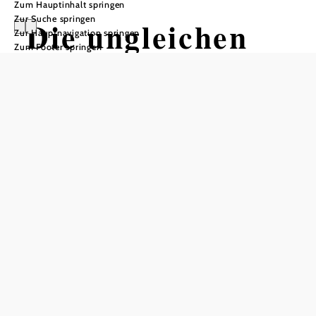
Zum Hauptinhalt springen
Zur Suche springen
Die ungleichen
Zur Hauptnavigation springen
Zum Footer springen
Zwillinge von
St.Aegyd:
Bergtour
Gscheid - Göller
- Kernhof
Wandertour ausgehend von St.
Aegyd; Gscheid