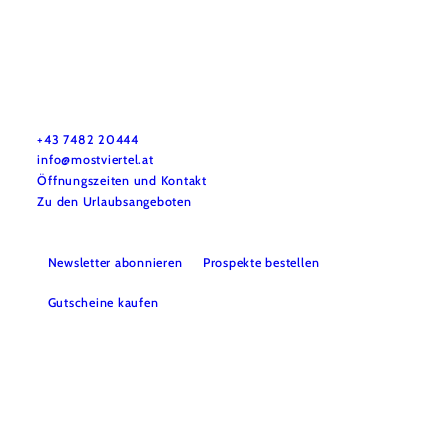
Mostviertel Tourismus Urlaubsservice
Haben Sie Fragen? Wir helfen Ihnen gerne weiter.
+43 7482 20444
info@mostviertel.at
Öffnungszeiten und Kontakt
Zu den Urlaubsangeboten
Newsletter abonnieren
Prospekte bestellen
Gutscheine kaufen
Webcams
Kontakt
B2B-Partner
Schullandwochen
Gruppenreisen
Presse
Offene Stellen
Team
LEADER
Datenschutz
Barrierefreiheit
Haftungsausschluss
Impressum