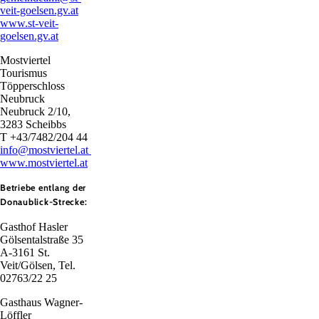
veit-goelsen.gv.at
www.st-veit-
goelsen.gv.at
Mostviertel
Tourismus
Töpperschloss
Neubruck
Neubruck 2/10,
3283 Scheibbs
T +43/7482/204 44
info@mostviertel.at
www.mostviertel.at
Betriebe entlang der
Donaublick-Strecke:
Gasthof Hasler
Gölsentalstraße 35
A-3161 St.
Veit/Gölsen, Tel.
02763/22 25
Gasthaus Wagner-
Löffler