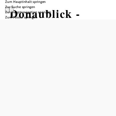
Zum Hauptinhalt springen
Zur Suche springen
Donaublick -
Zur Hauptnavigation springen
Zum Footer springen
Strecke
Mountainbiketour ausgehend von St.
Veit/Gölsen, Sportplatz
Schwierigkeit: mittel
Distanz: 18,77 km
Dauer: 1:15 h
Aufstieg: 503 Hm
Abstieg: 503 Hm
In Merkliste speichern