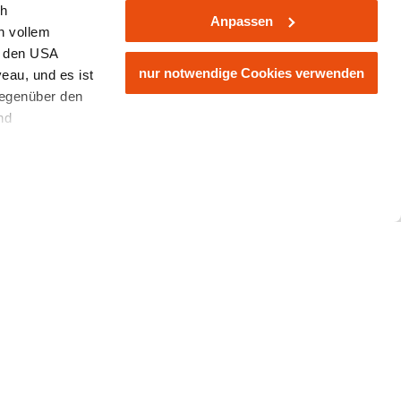
weinfranz.a
ch
schwer
26
Anpassen
n vollem
n den USA
nur notwendige Cookies verwenden
eau, und es ist
Haute Ro
gegenüber den
Mitterba
nd
Wandertou
den Schutz
Gscheid
ass keine
mehr erfa
ieter, Endgerät
nd einer