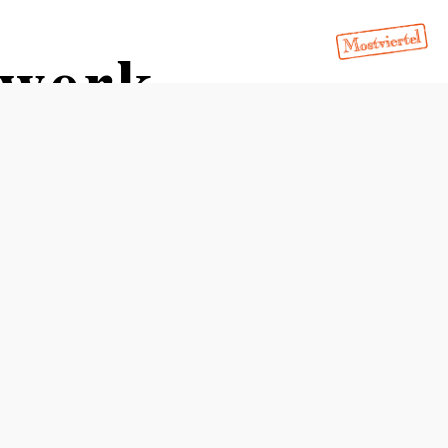
twerk
Distanz: 2,26 km
Abstieg: 172 Hm
In Merkliste speichern