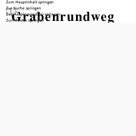
Zum Hauptinhalt springen
Zur Suche springen
Grabenrundweg
Zur Hauptnavigation springen
Zum Footer springen
Wandertour ausgehend von
Ortszentrum Opponitz
Schwierigkeit: mittel
Distanz: 6,35 km
Dauer: 1:45 h
Aufstieg: 156 Hm
Abstieg: 134 Hm
In Merkliste speichern