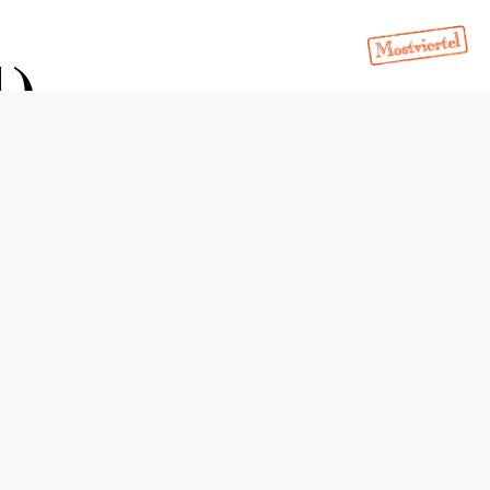
l)
Schwierigkeit: mittel
Distanz: 13,90 km
Dauer: 5:05 h
Aufstieg: 894 Hm
Abstieg: 873 Hm