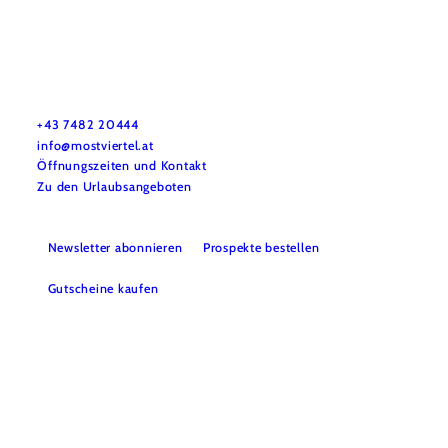
Mostviertel Tourismus Urlaubsservice
Haben Sie Fragen? Wir helfen Ihnen gerne weiter.
+43 7482 20444
info@mostviertel.at
Öffnungszeiten und Kontakt
Zu den Urlaubsangeboten
Newsletter abonnieren
Prospekte bestellen
Gutscheine kaufen
Webcams
Kontakt
B2B-Partner
Schullandwochen
Gruppenreisen
Presse
Offene Stellen
Team
LEADER
Datenschutz
Barrierefreiheit
Haftungsausschluss
Impressum