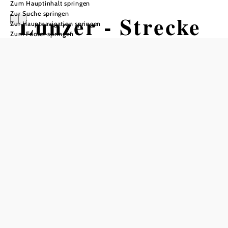
Zum Hauptinhalt springen
Zur Suche springen
Lunzer - Strecke
Zur Hauptnavigation springen
Zum Footer springen
Mountainbiketour ausgehend von
Lackenhof
Schwierigkeit: leicht
Distanz: 24,62 km
Dauer: 1:30 h
Aufstieg: 153 Hm
Abstieg: 200 Hm
In Merkliste speichern