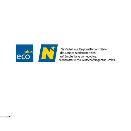
Webcams
Kontakt
B2B-Partner
Schullandwochen
Gruppenreisen
Presse
Offene Stellen
Team
LEADER
Datenschutz
Barrierefreiheit
Haftungsausschluss
Impressum
Copyright © Mostviertel Tourismus GmbH