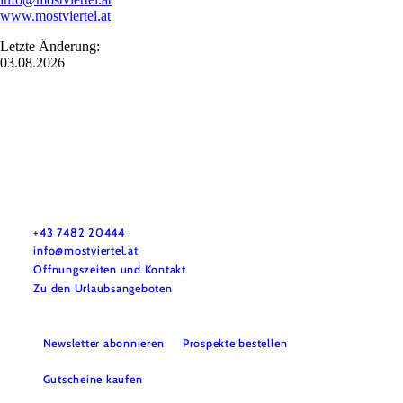
www.mostviertel.at
Letzte Änderung:
03.08.2026
Mostviertel Tourismus Urlaubsservice
Haben Sie Fragen? Wir helfen Ihnen gerne weiter.
+43 7482 20444
info@mostviertel.at
Öffnungszeiten und Kontakt
Zu den Urlaubsangeboten
Newsletter abonnieren
Prospekte bestellen
Gutscheine kaufen