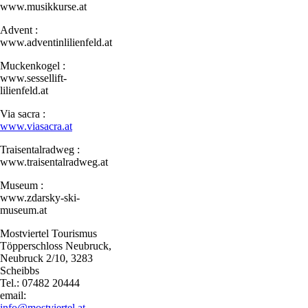
www.musikkurse.at
Advent :
www.adventinlilienfeld.at
Muckenkogel :
www.sessellift-
lilienfeld.at
Via sacra :
www.viasacra.at
Traisentalradweg :
www.traisentalradweg.at
Museum :
www.zdarsky-ski-
museum.at
Mostviertel Tourismus
Töpperschloss Neubruck,
Neubruck 2/10, 3283
Scheibbs
Tel.: 07482 20444
email:
info@mostviertel.at