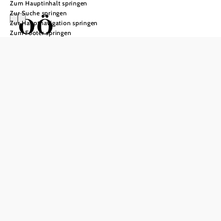
Zum Hauptinhalt springen
Zur Suche springen
OÖ
Zur Hauptnavigation springen
Zum Footer springen
Mariazellerweg:
D: 5: Etappe:
Maria Seesal -
Lunz am See -
Lackenhof
Wandertour ausgehend von Maria
Seesal