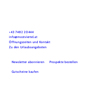
Mostviertel Tourismus Urlaubsservice
Haben Sie Fragen? Wir helfen Ihnen gerne weiter.
+43 7482 20444
info@mostviertel.at
Öffnungszeiten und Kontakt
Zu den Urlaubsangeboten
Newsletter abonnieren
Prospekte bestellen
Gutscheine kaufen
Webcams
Kontakt
B2B-Partner
Schullandwochen
Gruppenreisen
Presse
Offene Stellen
Team
LEADER
Datenschutz
Barrierefreiheit
Haftungsausschluss
Impressum