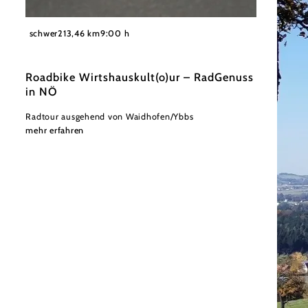
©
Wolfgang Wutzl
schwer
213,46 km
9:00 h
Roadbike Wirtshauskult(o)ur – RadGenuss
in NÖ
Radtour ausgehend von Waidhofen/Ybbs
mehr erfahren