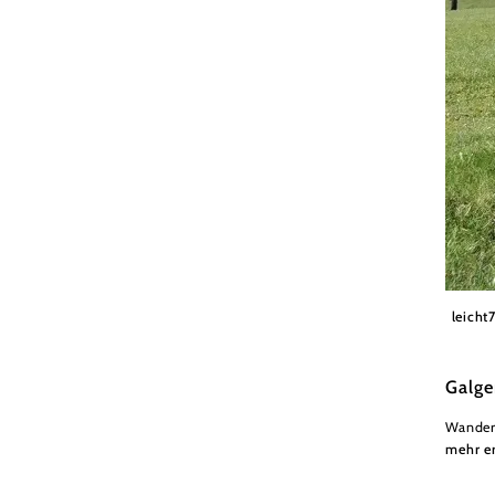
Brigitt
leicht
Galge
Wander
mehr e