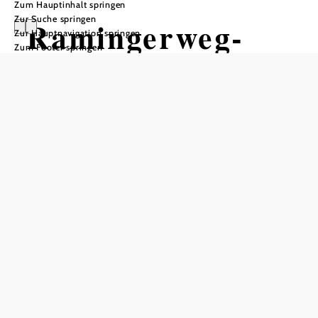
Zum Hauptinhalt springen
Zur Suche springen
Ramingerweg-
Zur Hauptnavigation springen
Zum Footer springen
Dambergblick
334
Wandertour ausgehend von
Behamberg, Wanderwege
Ausgangspunkt gegenüber vom
Kirchenplatz
Schwierigkeit: mittel
Distanz: 8,80 km
Dauer: 2:40 h
Aufstieg: 228 Hm
Abstieg: 236 Hm
In Merkliste speichern