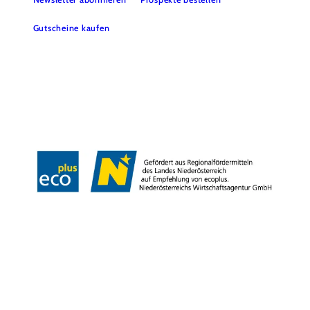
Gutscheine kaufen
Webcams
Kontakt
B2B-Partner
Schullandwochen
Gruppenreisen
Presse
Offene Stellen
Team
LEADER
Datenschutz
Barrierefreiheit
Haftungsausschluss
Impressum
Copyright © Mostviertel Tourismus GmbH