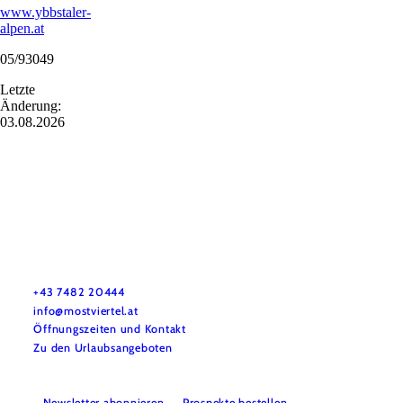
www.ybbstaler-
alpen.at
05/93049
Letzte
Änderung:
03.08.2026
Mostviertel Tourismus Urlaubsservice
Haben Sie Fragen? Wir helfen Ihnen gerne weiter.
+43 7482 20444
info@mostviertel.at
Öffnungszeiten und Kontakt
Zu den Urlaubsangeboten
Newsletter abonnieren
Prospekte bestellen