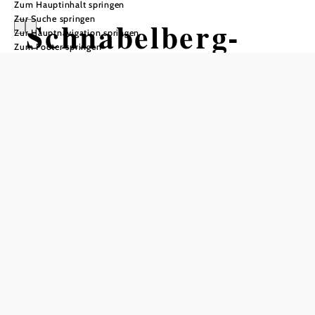
Zum Hauptinhalt springen
Zur Suche springen
Schnabelberg-
Zur Hauptnavigation springen
Zum Footer springen
Singletrail
Mountainbiketour ausgehend von
Schnabelberg, Wandererparkplatz
Hahnlreith
Schwierigkeit: schwer
Distanz: 3,47 km
Dauer: 0:20 h
Aufstieg: 40 Hm
Abstieg: 518 Hm
In Merkliste speichern