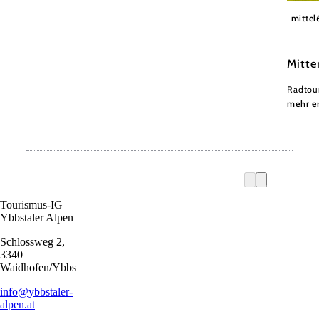
Theo K
mittel
Mitte
Radtou
mehr e
Tourismus-IG
Ybbstaler Alpen
Schlossweg 2,
3340
Waidhofen/Ybbs
info@ybbstaler-
alpen.at