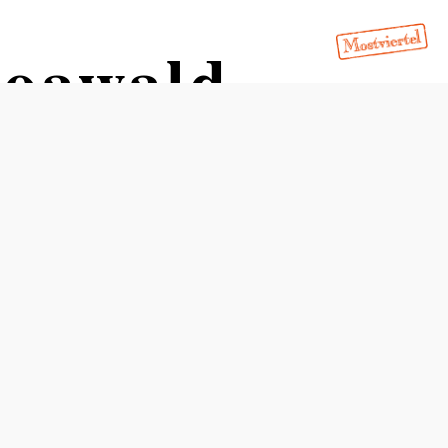
moawald
Schwierigkeit: mittel
Distanz: 3,87 km
Dauer: 1:30 h
Aufstieg: 157 Hm
Abstieg: 151 Hm