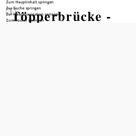
Zum Hauptinhalt springen
Zur Suche springen
Töpperbrücke -
Zur Hauptnavigation springen
Zum Footer springen
Stiegengraben -
Ybbstalerhütte -
Lechnergraben -
Töpperbrücke
Wandertour ausgehend von
Töpperbrücke, Lunz am See
Schwierigkeit: mittel
Distanz: 19,16 km
Dauer: 6:00 h