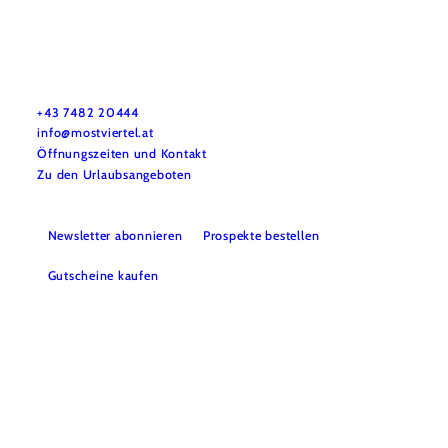
Mostviertel Tourismus Urlaubsservice
Haben Sie Fragen? Wir helfen Ihnen gerne weiter.
+43 7482 20444
info@mostviertel.at
Öffnungszeiten und Kontakt
Zu den Urlaubsangeboten
Newsletter abonnieren
Prospekte bestellen
Gutscheine kaufen
Webcams
Kontakt
B2B-Partner
Schullandwochen
Gruppenreisen
Presse
Offene Stellen
Team
LEADER
Datenschutz
Barrierefreiheit
Haftungsausschluss
Impressum