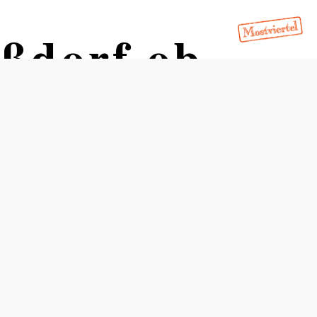
ßdorf ob
ün
aisen
Schwierigkeit: leicht
Distanz: 8,67 km
Dauer: 2:20 h