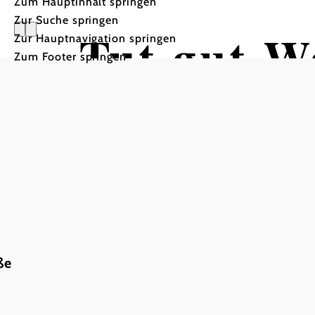
Zum Hauptinhalt springen
Zur Suche springen
Tut gut W
Zur Hauptnavigation springen
Zum Footer springen
der Trais
Wandertour ausgehend vo
ße