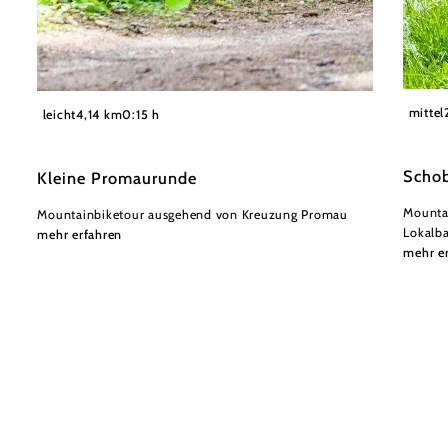
©
Wolfga
Mostviertel
mittel
leicht
4,14 km
0:15 h
Schob
Kleine Promaurunde
Mounta
Mountainbiketour ausgehend von Kreuzung Promau
Lokalb
mehr erfahren
mehr e