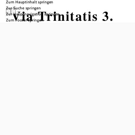
Zum Hauptinhalt springen
Zur Suche springen
Via Trinitatis 3.
Zur Hauptnavigation springen
Zum Footer springen
Etappe:
Opponitz -
Waidhofen/Ybbs
Wandertour ausgehend von
Opponitz
Schwierigkeit: schwer
Distanz: 19,23 km
Dauer: 7:45 h
Aufstieg: 952 Hm
Abstieg: 1006 Hm
In Merkliste speichern