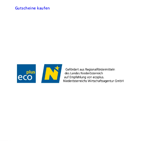
Gutscheine kaufen
Webcams
Kontakt
B2B-Partner
Schullandwochen
Gruppenreisen
Presse
Offene Stellen
Team
LEADER
Datenschutz
Barrierefreiheit
Haftungsausschluss
Impressum
Copyright © Mostviertel Tourismus GmbH