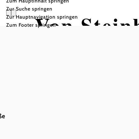
Zum Hauptinhalt springen
Zur Suche springen
Von Stein
Zur Hauptnavigation springen
Zum Footer springen
Ybbstaler
Goldaugr
Wandertour ausgehend von
ße