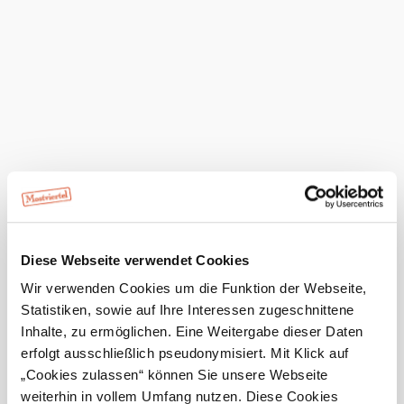
Für Seminar- und Nächtigungsgäste stehen auf der
Amstettner Hütte 30 Schlafplätze zur Verfügung. Im
Winter ist die Hütte ein beliebtes Ziel bei Tourengehern
und Skifahrern im Skigebiet Forsteralm.
29. April bis 26. Oktober (Donnerstag bis
Öffnungszeiten:
Sonntag & Feiertage), im Winter bei Skibetrieb
Von Opponitz auf den Bauernboden
Tourentipp:
Amstettner
Hütte
anfragen
Diese Webseite verwendet Cookies
Wir verwenden Cookies um die Funktion der Webseite,
Statistiken, sowie auf Ihre Interessen zugeschnittene
Inhalte, zu ermöglichen. Eine Weitergabe dieser Daten
mehr anzeigen
erfolgt ausschließlich pseudonymisiert. Mit Klick auf
„Cookies zulassen“ können Sie unsere Webseite
Umgebung erkunden
weiterhin in vollem Umfang nutzen. Diese Cookies