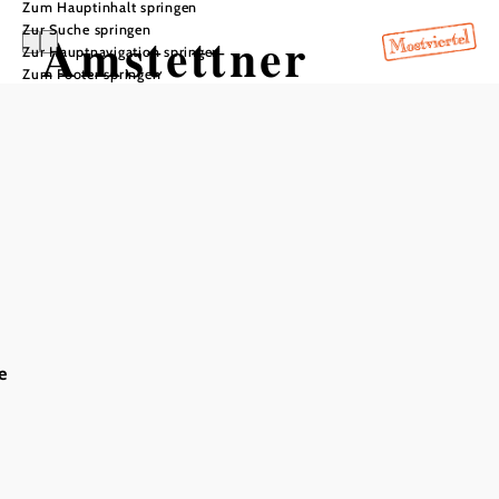
Zum Hauptinhalt springen
Zur Suche springen
Amstettner
Zur Hauptnavigation springen
Zum Footer springen
Hütte
In Merkliste speichern
Die auch mit Kinderwagen leicht erreichbare Hütte der
AV-Sektion Amstetten liegt nahe des Hirschkogels und
e
unweit der Grenze zwischen Ober- und Niederösterreich.
Die Berghütte ist 50 Jahre alt und eignet sich im Sommer
hervorragend für Wanderungen, bei einer Einkehr werden
die Gäste auf 922 m mit traditioneller Hausmannskost
verwöhnt: Hüttenchef "Sherpa" ist bekannt für seine
Knödelspezialitäten und den leckeren Schweinebraten.