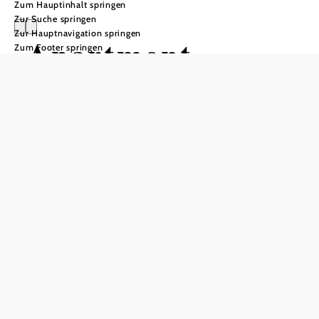
Zum Hauptinhalt springen
Zur Suche springen
Zur Hauptnavigation springen
Apartment
Zum Footer springen
Kohlnberger
Anfrage übermitteln
In Merkliste speichern
Inmitten der Natur am Süd-Hang mit Traumblick auf
Waidhofen an der Ybbs und die Bergwelt liegt das Haus
Kohlnberger.