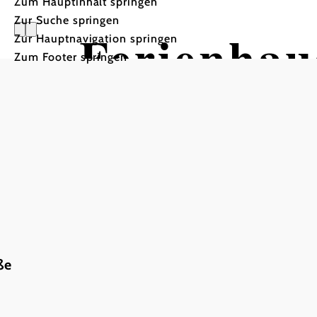
Zum Hauptinhalt springen
Zur Suche springen
Ferienha
Zur Hauptnavigation springen
Zum Footer springen
In Merkliste speichern
null
Ferienhaus Kamerbeek
Frau Maartje Kamerbeek
Dorf 41
ße
3343 Hollenstein an der Ybbs
Telefon:
+31 6 51928297
E-Mail: