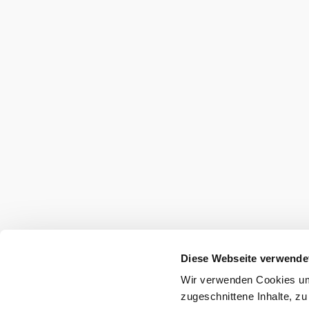
Mostviertel Tourismus Urlaubsservice
Haben Sie Fragen? Wir helfen Ihnen gerne w
+43 7482 20444
info@mostviertel.at
Öffnungszeiten und Kontakt
Zu den Urlaubsangeboten
Webcams
Kontakt
B2B-Partner
Schullandwoc
Offene Stellen
Team
LEADER
Datenschutz
Barrierefreiheit
Haftung
Diese Webseite verwende
Wir verwenden Cookies um 
Copyright © Mostviertel Tourismus GmbH
zugeschnittene Inhalte, zu