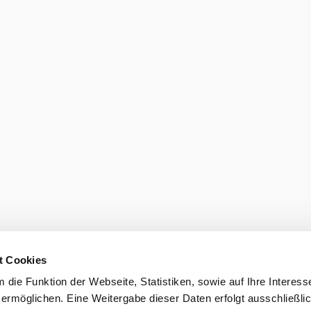
eiter.
Newsletter 
Gutscheine 
hen
Gruppenreisen
Presse
sausschluss
Impressum
t Cookies
die Funktion der Webseite, Statistiken, sowie auf Ihre Interess
 ermöglichen. Eine Weitergabe dieser Daten erfolgt ausschließli