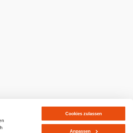
abonnieren
Prospekte bestellen
kaufen
Cookies zulassen
en
ch
Anpassen